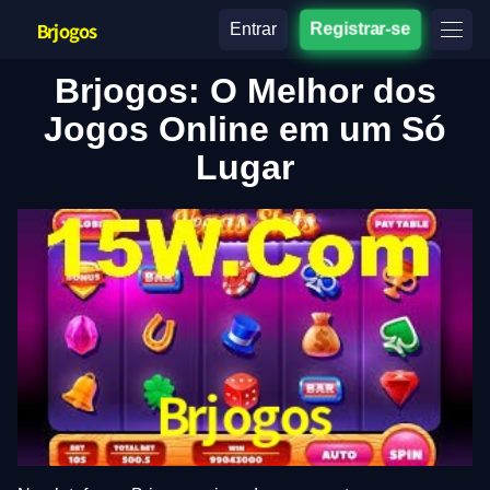
Entrar
Registrar-se
Brjogos: O Melhor dos
Jogos Online em um Só
Lugar