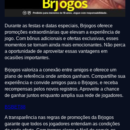
Durante as festas e datas especiais, Brjogos oferece
promoções extraordinárias que elevam a experiência de
jogo. Com bônus adicionais e ofertas exclusivas, esses
momentos se tornam ainda mais emocionantes. Não perca
a oportunidade de aproveitar essas vantagens em
ocasiões importantes.
Brjogos valoriza a conexão entre amigos e oferece um
plano de referência onde ambos ganham. Compartilhe sua
experiência e convide amigos para o Brjogos, e receba
recompensas pelos novos registros. Aproveite a chance
de ganhar juntos enquanto amplia sua rede de jogadores.
BSBET88
A transparência nas regras de promoções da Brjogos
garante que todos os jogadores entendam as condições