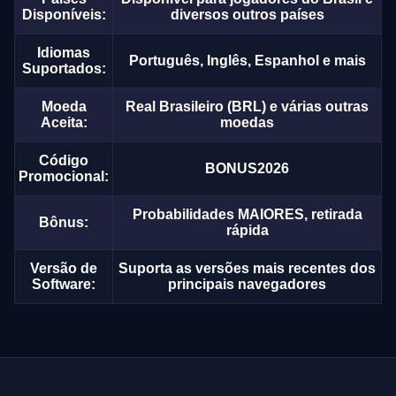
Disponíveis:
diversos outros países
Idiomas
Português, Inglês, Espanhol e mais
Suportados:
Moeda
Real Brasileiro (BRL) e várias outras
Aceita:
moedas
Código
BONUS2026
Promocional:
Probabilidades MAIORES, retirada
Bônus:
rápida
Versão de
Suporta as versões mais recentes dos
Software:
principais navegadores