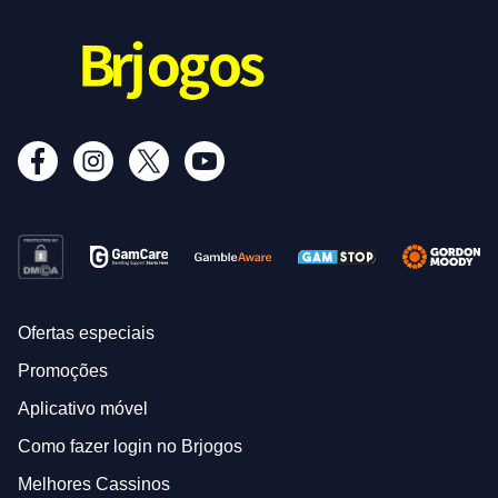
Ofertas especiais
Promoções
Aplicativo móvel
Como fazer login no Brjogos
Melhores Cassinos