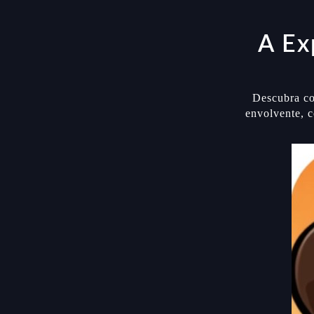
A Ex
Descubra co
envolvente, c