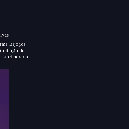
tivas
orma Brjogos,
ntrodução de
a aprimorar a