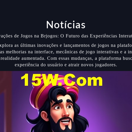
Notícias
ações de Jogos na Brjogos: O Futuro das Experiências Intera
explora as últimas inovações e lançamentos de jogos na plataf
as melhorias na interface, mecânicas de jogo interativas e a i
 realidade aumentada. Com essas mudanças, a plataforma busc
experiência do usuário e atrair novos jogadores.