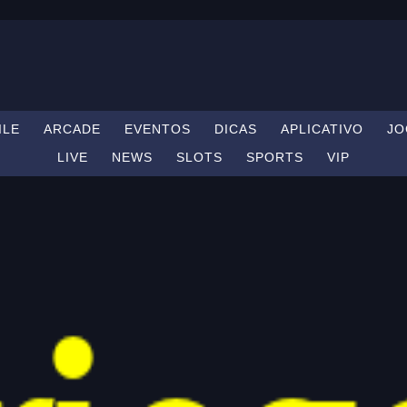
ILE
ARCADE
EVENTOS
DICAS
APLICATIVO
JO
LIVE
NEWS
SLOTS
SPORTS
VIP