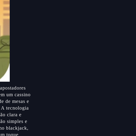
 apostadores
 em um cassino
ade de mesas e
 A tecnologia
ão clara e
ção simples e
mo blackjack,
 um toque