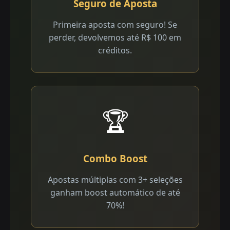
Seguro de Aposta
Primeira aposta com seguro! Se
perder, devolvemos até R$ 100 em
créditos.
🏆
Combo Boost
Apostas múltiplas com 3+ seleções
ganham boost automático de até
70%!