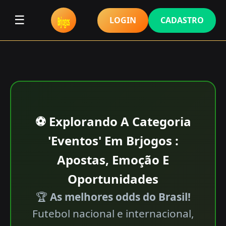
☰
LOGIN
CADASTRO
⚽ Explorando A Categoria
'Eventos' Em Brjogos :
Apostas, Emoção E
Oportunidades
🏆
As melhores odds do Brasil!
Futebol nacional e internacional,