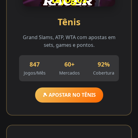
Tênis
Grand Slams, ATP, WTA com apostas em
sets, games e pontos.
847
60+
92%
Jogos/Mês
Mercados
Cobertura
🎾 APOSTAR NO TÊNIS