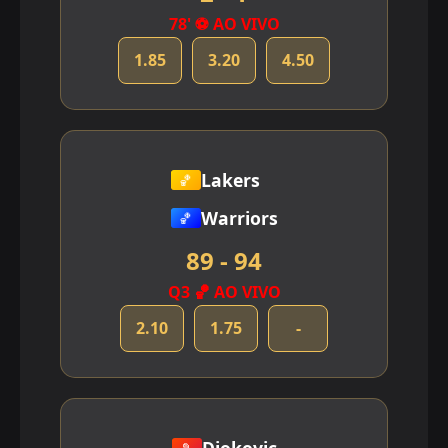
78' ⚽ AO VIVO
1.85
3.20
4.50
Lakers
🏀
Warriors
🏀
89 - 94
Q3 🏀 AO VIVO
2.10
1.75
-