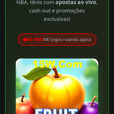
NBA, tênis com
apostas ao vivo
,
cash out e promoções
exclusivas!
AO VIVO
847 jogos rolando agora