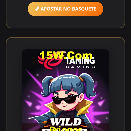
🏀 APOSTAR NO BASQUETE