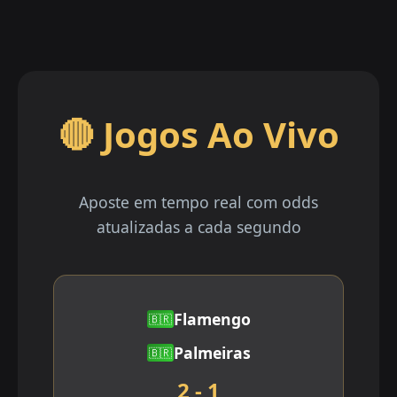
🔴 Jogos Ao Vivo
Aposte em tempo real com odds
atualizadas a cada segundo
Flamengo
🇧🇷
Palmeiras
🇧🇷
2 - 1