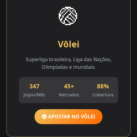
🏐
Vôlei
Superliga brasileira, Liga das Nações,
Olimpíadas e mundiais.
347
45+
88%
Jogos/Mês
Mercados
Cobertura
🏐 APOSTAR NO VÔLEI