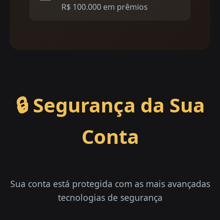
R$ 100.000 em prêmios
🔒 Segurança da Sua
Conta
Sua conta está protegida com as mais avançadas
tecnologias de segurança