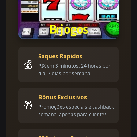
Saques Rápidos
💰
PIX em 3 minutos, 24 horas por
dia, 7 dias por semana
Bônus Exclusivos
🎁
Promoções especiais e cashback
semanal apenas para clientes