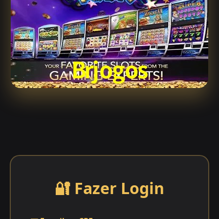
🔐 Fazer Login