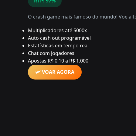
RTP: 97%
O crash game mais famoso do mundo! Voe alto 
Multiplicadores até 5000x
Auto cash out programável
Estatísticas em tempo real
Chat com jogadores
Apostas R$ 0,10 a R$ 1.000
🛩️ VOAR AGORA