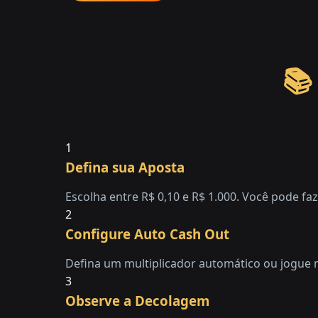
📚
1
Defina sua Aposta
Escolha entre R$ 0,10 e R$ 1.000. Você pode fa
2
Configure Auto Cash Out
Defina um multiplicador automático ou jogue
3
Observe a Decolagem