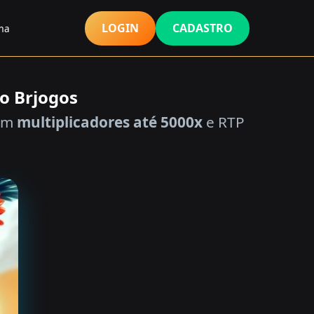
LOGIN
CADASTRO
ma
Do Brjogos
com
multiplicadores até 5000x
e RTP