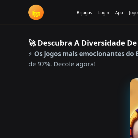
Brjogos
Login
App
Jogo
🚀 Descubra A Diversidade De 
⚡
Os jogos mais emocionantes do B
de 97%. Decole agora!