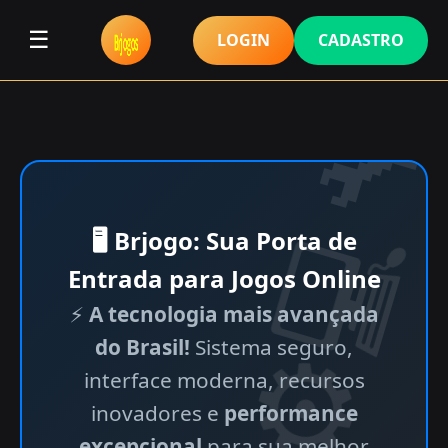
☰
LOGIN
CADASTRO
🖥 Brjogo: Sua Porta de
Entrada para Jogos Online
⚡
A tecnologia mais avançada
do Brasil!
Sistema seguro,
interface moderna, recursos
inovadores e
performance
excepcional
para sua melhor