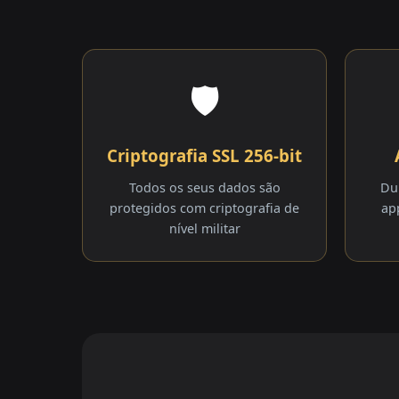
🛡️
Criptografia SSL 256-bit
Todos os seus dados são
Dup
protegidos com criptografia de
ap
nível militar