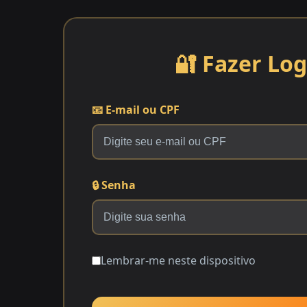
🔐 Fazer Log
📧 E-mail ou CPF
🔒 Senha
Lembrar-me neste dispositivo