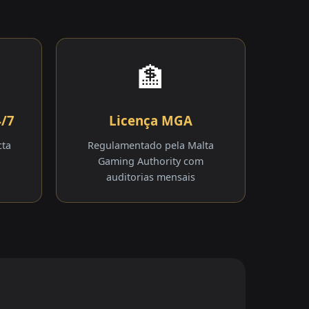
🏦
/7
Licença MGA
cta
Regulamentado pela Malta
Gaming Authority com
auditorias mensais