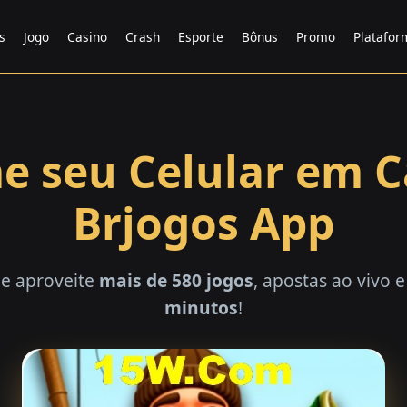
s
Jogo
Casino
Crash
Esporte
Bônus
Promo
Platafor
e seu Celular em 
Brjogos App
 e aproveite
mais de 580 jogos
, apostas ao vivo 
minutos
!