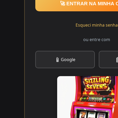
🚀 ENTRAR NA MINHA
Esqueci minha senha
ou entre com
📱
Google