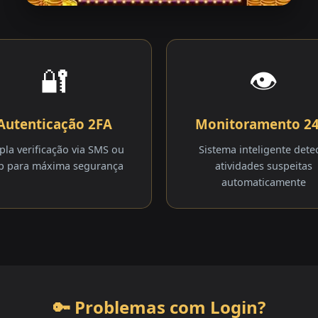
🔐
👁️
Autenticação 2FA
Monitoramento 24
la verificação via SMS ou
Sistema inteligente dete
p para máxima segurança
atividades suspeitas
automaticamente
🔑 Problemas com Login?