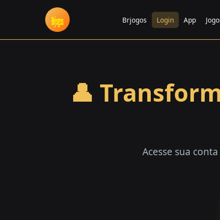
Brjogos
Login
App
Jogo
👤 Transform
Acesse sua conta