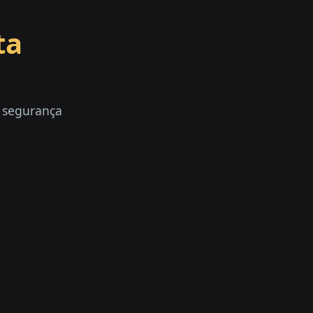
ta
e segurança