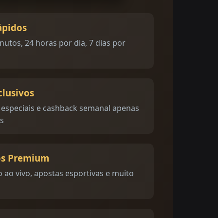
ápidos
nutos, 24 horas por dia, 7 dias por
clusivos
especiais e cashback semanal apenas
es
os Premium
no ao vivo, apostas esportivas e muito