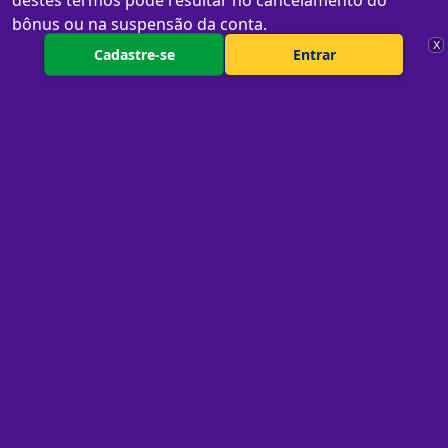
destes termos pode resultar no cancelamento do
bônus ou na suspensão da conta.
X
Cadastre-se
Entrar