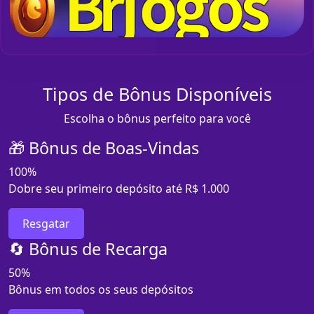
Tipos de Bônus Disponíveis
Escolha o bônus perfeito para você
🎁 Bônus de Boas-Vindas
100%
Dobre seu primeiro depósito até R$ 1.000
Resgatar
🔄 Bônus de Recarga
50%
Bônus em todos os seus depósitos