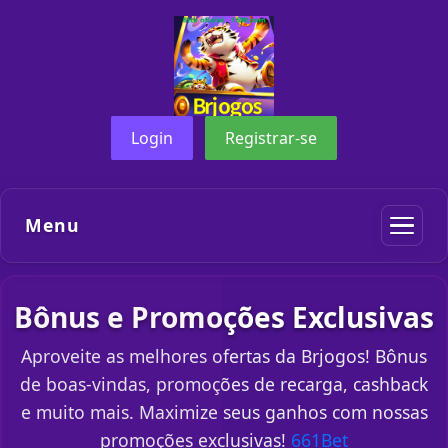
Login
Registrar-se
Menu
Bônus e Promoções Exclusivas
Aproveite as melhores ofertas da Brjogos! Bônus
de boas-vindas, promoções de recarga, cashback
e muito mais. Maximize seus ganhos com nossas
promoções exclusivas!
661Bet