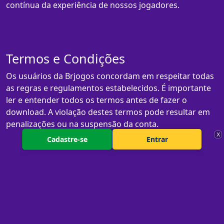
contínua da experiência de nossos jogadores.
Termos e Condições
Os usuários da Brjogos concordam em respeitar todas
as regras e regulamentos estabelecidos. É importante
ler e entender todos os termos antes de fazer o
download. A violação destes termos pode resultar em
penalizações ou na suspensão da conta.
X
Cadastre-se
Entrar