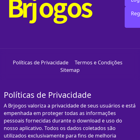
Reg
Políticas de Privacidade
Termos e Condições
Sitemap
Políticas de Privacidade
A Brjogos valoriza a privacidade de seus usuários e está
empenhada em proteger todas as informações
pessoais fornecidas durante o download e uso do
nosso aplicativo. Todos os dados coletados são
utilizados exclusivamente para fins de melhoria