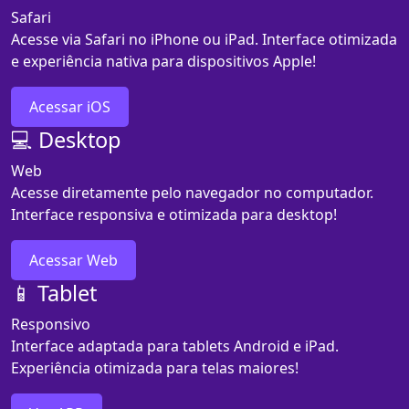
Safari
Acesse via Safari no iPhone ou iPad. Interface otimizada
e experiência nativa para dispositivos Apple!
Acessar iOS
💻 Desktop
Web
Acesse diretamente pelo navegador no computador.
Interface responsiva e otimizada para desktop!
Acessar Web
📱 Tablet
Responsivo
Interface adaptada para tablets Android e iPad.
Experiência otimizada para telas maiores!