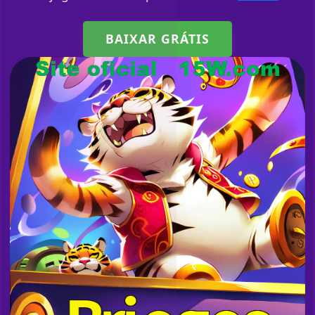
BAIXAR GRÁTIS