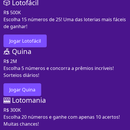
🎲 Lotofácil
R$ 500K
Escolha 15 números de 25! Uma das loterias mais fáceis
de ganhar!
Jogar Lotofácil
🎪 Quina
R$ 2M
Escolha 5 números e concorra a prêmios incríveis!
Sorteios diários!
Jogar Quina
🎰 Lotomania
R$ 300K
Escolha 20 números e ganhe com apenas 10 acertos!
Muitas chances!