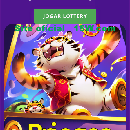
JOGAR LOTTERY