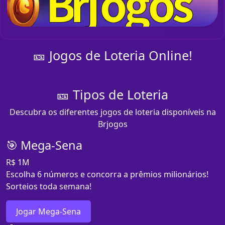
🎫 Jogos de Loteria Online!
🎫 Tipos de Loteria
Descubra os diferentes jogos de loteria disponíveis na
Brjogos
🎯 Mega-Sena
R$ 1M
Escolha 6 números e concorra a prêmios milionários!
Sorteios toda semana!
Jogar Mega-Sena