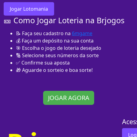
Jogar Lotomania
🎫 Como Jogar Loteria na Brjogos
📝 Faça seu cadastro na
6mgame
💰 Faça um depósito na sua conta
🎯 Escolha o jogo de loteria desejado
🔢 Selecione seus números da sorte
✅ Confirme sua aposta
🎁 Aguarde o sorteio e boa sorte!
JOGAR AGORA
Aces
Log