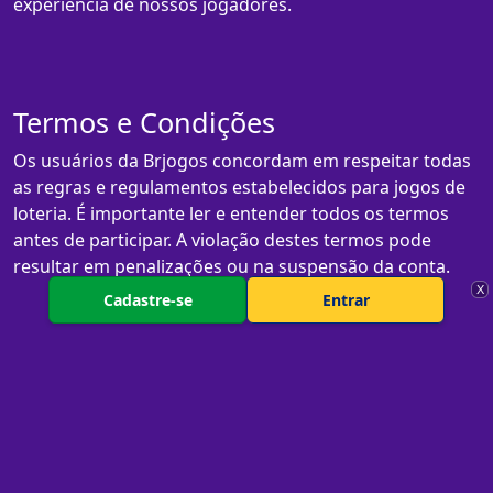
experiência de nossos jogadores.
Termos e Condições
Os usuários da Brjogos concordam em respeitar todas
as regras e regulamentos estabelecidos para jogos de
loteria. É importante ler e entender todos os termos
antes de participar. A violação destes termos pode
resultar em penalizações ou na suspensão da conta.
X
Cadastre-se
Entrar