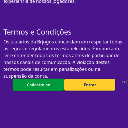
experiência de nossos jogadores.
Termos e Condições
Os usuários da Brjogos concordam em respeitar todas
as regras e regulamentos estabelecidos. É importante
ler e entender todos os termos antes de participar de
nossos canais de comunicação. A violação destes
termos pode resultar em penalizações ou na
suspensão da conta.
X
Cadastre-se
Entrar