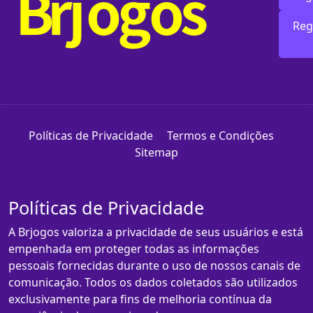
Reg
Políticas de Privacidade
Termos e Condições
Sitemap
Políticas de Privacidade
A Brjogos valoriza a privacidade de seus usuários e está
empenhada em proteger todas as informações
pessoais fornecidas durante o uso de nossos canais de
comunicação. Todos os dados coletados são utilizados
exclusivamente para fins de melhoria contínua da