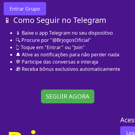
Entrar Grupo
📱 Como Seguir no Telegram
📱 Baixe o app Telegram no seu dispositivo
🔍 Procure por "@BrjogosOficial"
👆 Toque em "Entrar" ou "Join"
🔔 Ative as notificações para não perder nada
💬 Participe das conversas e interaja
🎁 Receba bônus exclusivos automaticamente
SEGUIR AGORA
Aces
Log